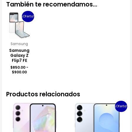
También te recomendamos…
Rango
¡Oferta!
de
precios:
desde
$850.00
hasta
$900.00
Samsung
Samsung
Galaxy Z
Flip7 FE
$
850.00
-
$
900.00
Productos relacionados
Rango
¡Oferta!
de
precios:
desde
$650.00
hasta