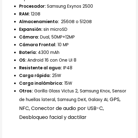
Procesador:
Samsung Exynos 2500
RAM:
12GB
Almacenamiento:
256GB o 512GB
Expansión:
sin microSD
Cámara:
Dual, 50MP+12MP
Cámara Frontal:
10 MP
Batería:
4300 mAh
OS:
Android 16 con One UI 8
Resistente al agua:
IP48
Carga rápida:
25W
Carga inalámbrica:
15W
Otros:
Gorilla Glass Victus 2, Samsung Knox, Sensor
GPS,
de huellas lateral, Samsung DeX, Galaxy AI,
NFC, Conector de audio por USB-C,
Desbloqueo facial y dactilar