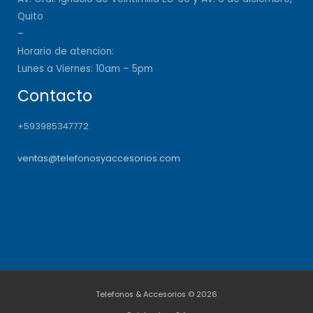
Quito
–
Horario de atencion:
Lunes a Viernes: 10am – 5pm
Contacto
+593985347772
ventas@telefonosyaccesorios.com
Telefonos & Accesorios © 2026