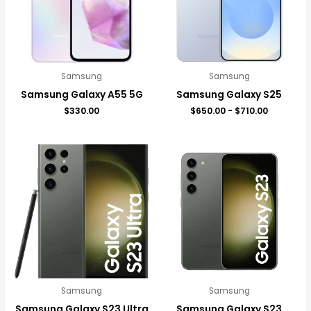
$710.00
Samsung
Samsung
Samsung Galaxy A55 5G
Samsung Galaxy S25
$
330.00
$
650.00
-
$
710.00
Rango
Rango
de
de
precios:
precios:
desde
desde
$700.00
$450.00
hasta
hasta
$800.00
$550.00
Samsung
Samsung
Samsung Galaxy S23 Ultra
Samsung Galaxy S23