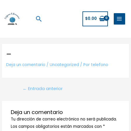
Ir
MAIN
al
MENU
Buscar
contenido
$
0.00
Navegación
de
–
entradas
Deja un comentario
/
Uncategorized
/ Por
telefono
←
Entrada anterior
Deja un comentario
Tu dirección de correo electrónico no será publicada.
Los campos obligatorios están marcados con
*