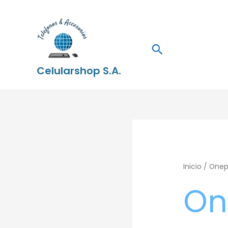
Ir
al
contenido
Buscar
Celularshop S.A.
Inicio
/ Onep
On