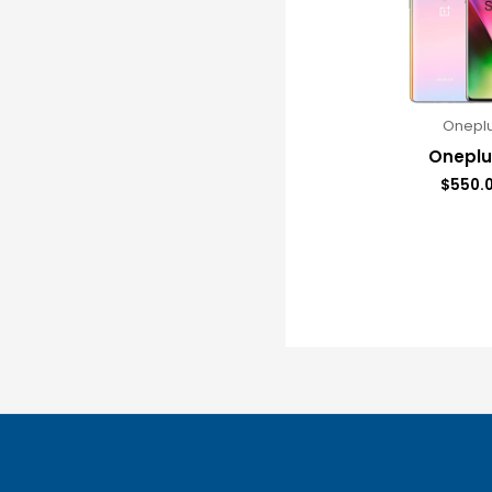
Onepl
Oneplu
$
550.