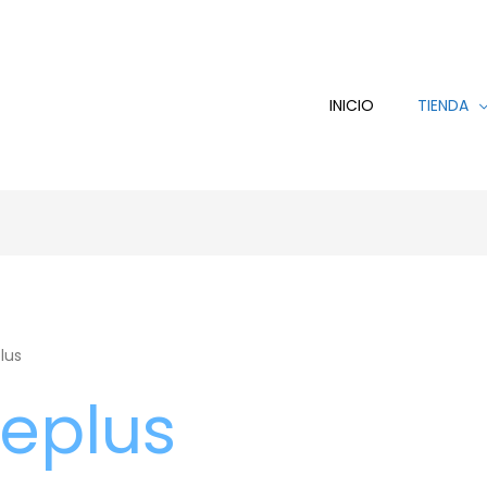
INICIO
TIENDA
Ordenado
por
los
últimos
lus
eplus