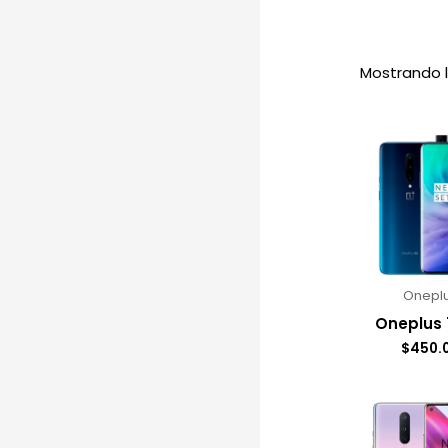
Mostrando l
Onepl
Oneplus 
$
450.