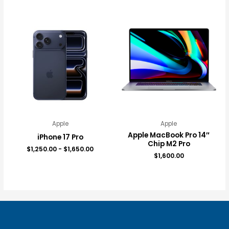
Rango
de
precios:
desde
$1,250.00
hasta
$1,650.00
Apple
Apple
Apple MacBook Pro 14″
iPhone 17 Pro
Chip M2 Pro
$
1,250.00
-
$
1,650.00
$
1,600.00