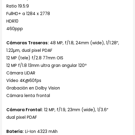
Ratio 19.5:9
FullHD+ a 1284 x 2778
HDR10
460ppp
Cámaras Traseras:
48 MP, f/1.8, 24mm (wide), 1/1.28″,
1.22µm, dual pixel PDAF
12 MP (tele) f/2.8 77mm OIS
12 MP f/1.8 13mm ultra gran angular 120º
Cámara LiDAR
Vídeo 4K@60fps
Grabación en Dolby Vision
Cámara lenta frontal
Cámara Frontal:
12 MP, f/1.9, 23mm (wide), 1/3.6″
dual pixel PDAF
Batería:
Li-Ion 4323 mAh